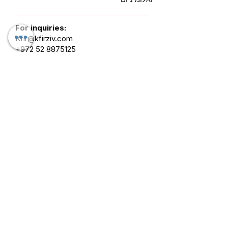
For inquiries:
Kfir@kfirziv.com
+972 52 8875125
Mask