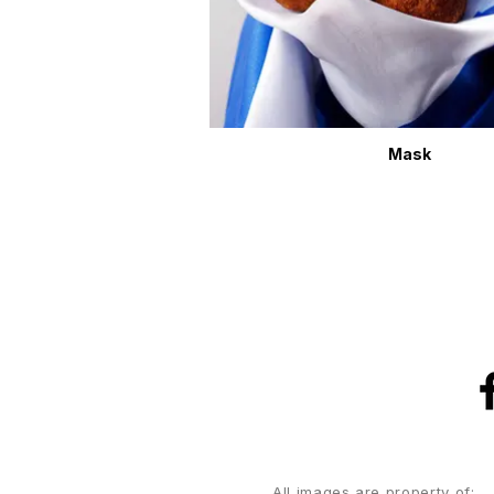
Mask
All images are property of: