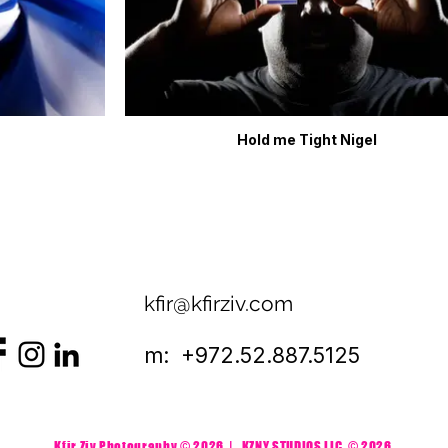
Hold me Tight Nigel
kfir@kfirziv.com
m: +972.52.887.5125
Kfir Ziv Photography © 2026 | KZNY STUDIOS LLC
© 2026