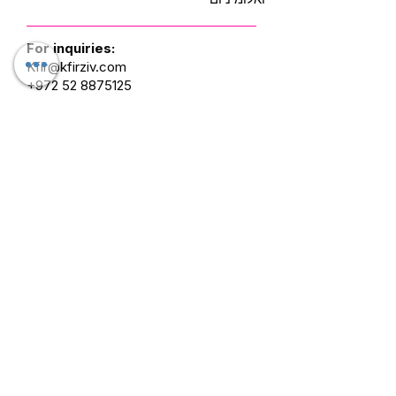
For inquiries:
Kfir@kfirziv.com
+972 52 8875125
Mask