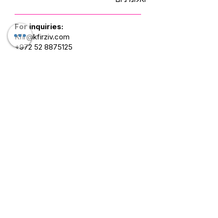
For inquiries:
Kfir@kfirziv.com
+972 52 8875125
Mask