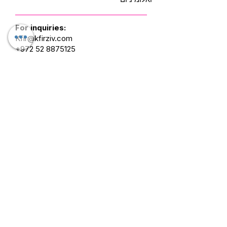
For inquiries:
Kfir@kfirziv.com
+972 52 8875125
Mask