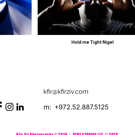
Hold me Tight Nigel
kfir@kfirziv.com
m: +972.52.887.5125
Kfir Ziv Photography © 2026 | KZNY STUDIOS LLC
© 2026