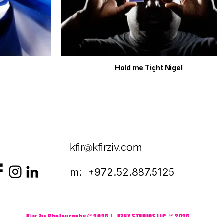
Hold me Tight Nigel
kfir@kfirziv.com
m: +972.52.887.5125
Kfir Ziv Photography © 2026 | KZNY STUDIOS LLC
© 2026