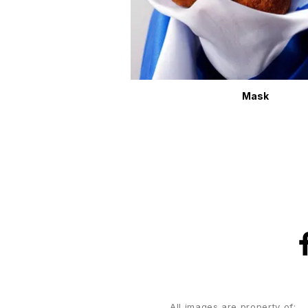
Mask
All images are property of: