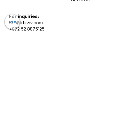
For inquiries:
Kfir@kfirziv.com
+972 52 8875125
Mask