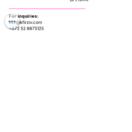
For inquiries:
Kfir@kfirziv.com
+972 52 8875125
Mask