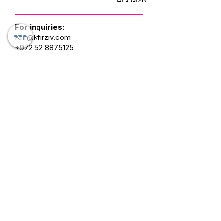
For inquiries:
Kfir@kfirziv.com
+972 52 8875125
Mask