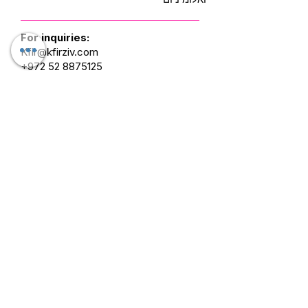
For inquiries:
Kfir@kfirziv.com
+972 52 8875125
Mask