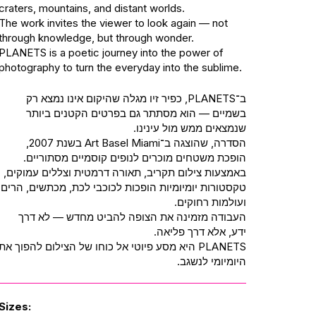
craters, mountains, and distant worlds.
The work invites the viewer to look again — not
through knowledge, but through wonder.
PLANETS is a poetic journey into the power of
photography to turn the everyday into the sublime.
ב־PLANETS, כפיר זיו מגלה שהיקום אינו נמצא רק
בשמיים — הוא מסתתר גם בפרטים הקטנים ביותר
שנמצאים ממש מול עינינו.
הסדרה, שהוצגה ב־Art Basel Miami בשנת 2007,
הופכת משטחים מוכרים לנופים קוסמיים מסתוריים.
באמצעות צילום תקריב, תאורה דרמטית וצללים עמוקים,
טקסטורות יומיומיות הופכות לכוכבי לכת, מכתשים, הרים
ועולמות רחוקים.
העבודה מזמינה את הצופה להביט מחדש — לא דרך
ידע, אלא דרך פליאה.
PLANETS היא מסע פיוטי אל כוחו של הצילום להפוך את
היומיומי לנשגב.
Sizes: