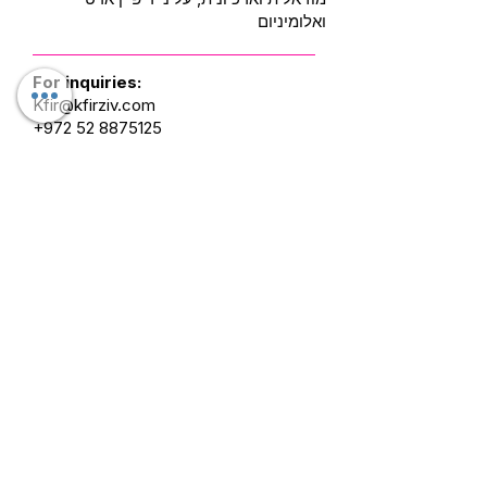
ואלומיניום
For inquiries:
Kfir@kfirziv.com
+972 52 8875125
Soft Landing
Awakening 1