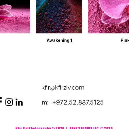
Awakening 1
Pink
kfir@kfirziv.com
m: +972.52.887.5125
Kfir Ziv Photography © 2026 | KZNY STUDIOS LLC
© 2026