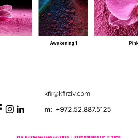
Awakening 1
Pink
kfir@kfirziv.com
m: +972.52.887.5125
Kfir Ziv Photography © 2026 | KZNY STUDIOS LLC
© 2026