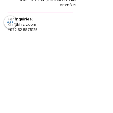
ואלומיניום
For inquiries:
Kfir@kfirziv.com
+972 52 8875125
Soft Landing
Awakening 1