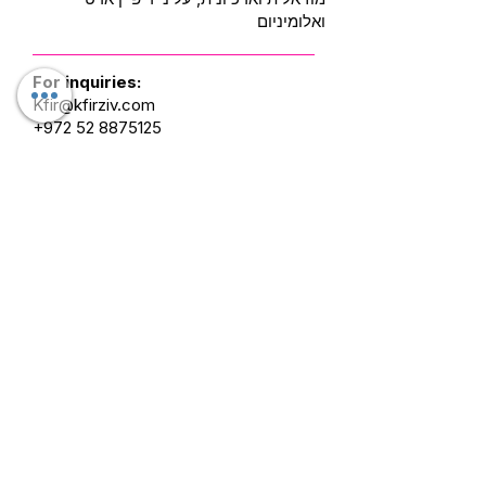
ואלומיניום
For inquiries:
Kfir@kfirziv.com
+972 52 8875125
Soft Landing
Awakening 1