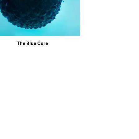
The Blue Core
The Fruit o