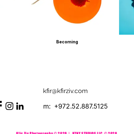
Becoming
kfir@kfirziv.com
m: +972.52.887.5125
Kfir Ziv Photography © 2026 | KZNY STUDIOS LLC
© 2026