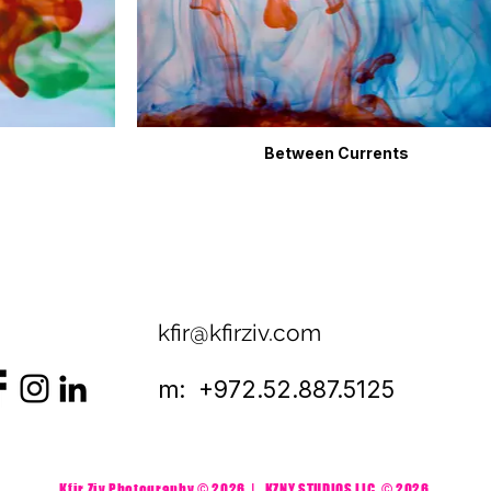
Between Currents
kfir@kfirziv.com
m: +972.52.887.5125
Kfir Ziv Photography © 2026 | KZNY STUDIOS LLC
© 2026