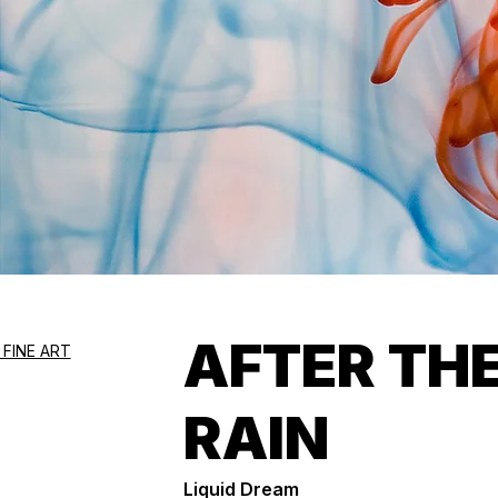
AFTER TH
 FINE ART
RAIN
Liquid Dream