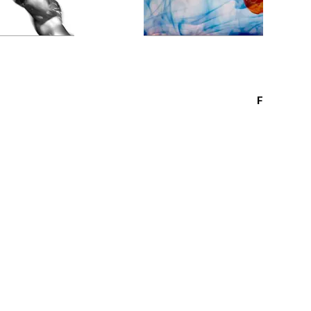
First Brea
2015