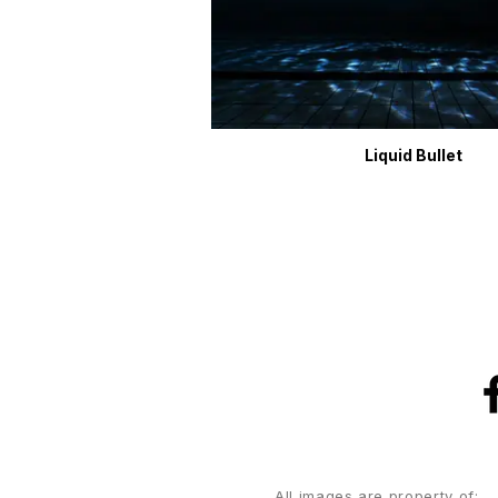
Liquid Bullet
All images are property of: