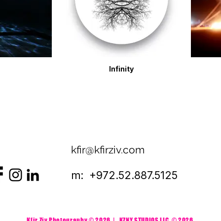
Infinity
kfir@kfirziv.com
m: +972.52.887.5125
Kfir Ziv Photography © 2026 | KZNY STUDIOS LLC
© 2026