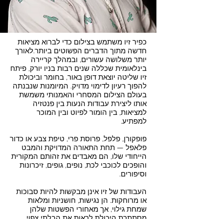
כפיר זיו משתמש בצילום כדי לברוא מציאות
חדשה מתוך הדברים הפשוטים ביותר.לאורך
יותר משלושה עשורים, ובמהלך קריירה
בינלאומית שכללה שנים רבות בניו יורק, פיתח
זיו שליטה יוצאת דופן באור, בחומר וביכולת
להפוך רעיון לדימוי מדויק. המיומנות שנבנתה
בעולם הצילום המסחרי והאמנותי משמשת
אותו ליצירת עבודות הנעות בין פנטזיה
למציאות, בין הומור לפיוט ובין המוכר
למפתיע.
פופקורן, פלפל, פרוסת פרי, טיפת צבע או כדור
פלאפל — תחת התאורה המדויקת והמבט
הייחודי שלו, הם מאבדים את זהותם המקורית
והופכים לכוכבי לכת, נופים, גופים, זיכרונות
וסיפורים.
העבודות של זיו אינן מבקשות להיות סבוכות
או מרוחקות. הן נגישות, חושניות ומלאות
שמחת גילוי, אך מאחורי הפשטות שלהן
מסתתרת היכולת לראות את הבלתי צפוי